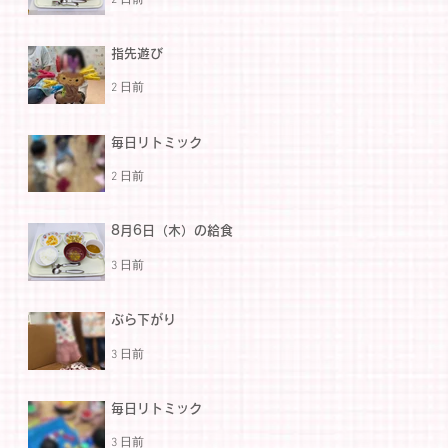
指先遊び
2 日前
毎日リトミック
2 日前
8月6日（木）の給食
3 日前
ぶら下がり
3 日前
毎日リトミック
3 日前