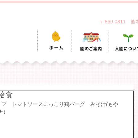
〒860-0811
給食
ラフ　トマトソースにっこり鶏バーグ　みそ汁(もや
ナ）