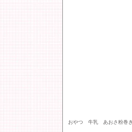
おやつ　牛乳　あおさ粉巻