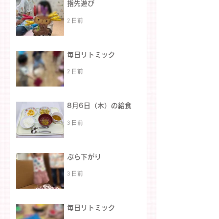
指先遊び
2 日前
毎日リトミック
2 日前
8月6日（木）の給食
3 日前
ぶら下がり
3 日前
毎日リトミック