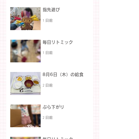
指先遊び
1 日前
毎日リトミック
1 日前
8月6日（木）の給食
2 日前
ぶら下がり
2 日前