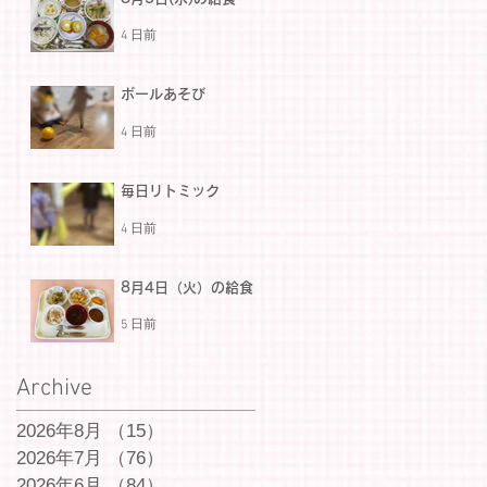
4 日前
ボールあそび
4 日前
毎日リトミック
4 日前
8月4日（火）の給食
5 日前
Archive
2026年8月
（15）
15件の記事
2026年7月
（76）
76件の記事
2026年6月
（84）
84件の記事