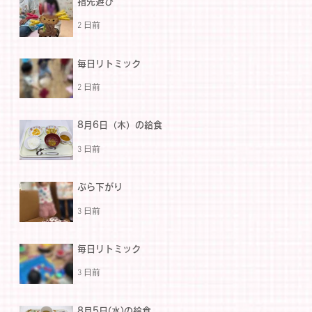
指先遊び
2 日前
毎日リトミック
2 日前
8月6日（木）の給食
3 日前
ぶら下がり
3 日前
毎日リトミック
3 日前
8月5日(水)の給食