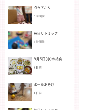
ぶら下がり
6 時間前
毎日リトミック
6 時間前
8月5日(水)の給食
1 日前
ボールあそび
1 日前