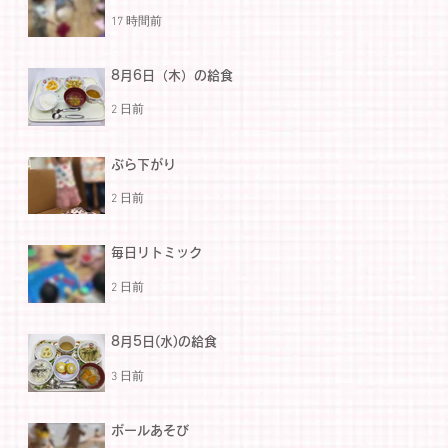
17 時間前
8月6日（木）の給食
2 日前
ぶら下がり
2 日前
毎日リトミック
2 日前
8月5日(水)の給食
3 日前
ボールあそび