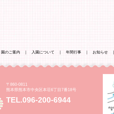
｜
園のご案内
｜
入園について
｜
年間行事
｜
お知らせ
〒860-0811
熊本県熊本市中央区本荘6丁目7番18号
TEL.096-200-6944