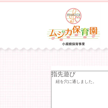
指先遊び
紐を穴に通しました。