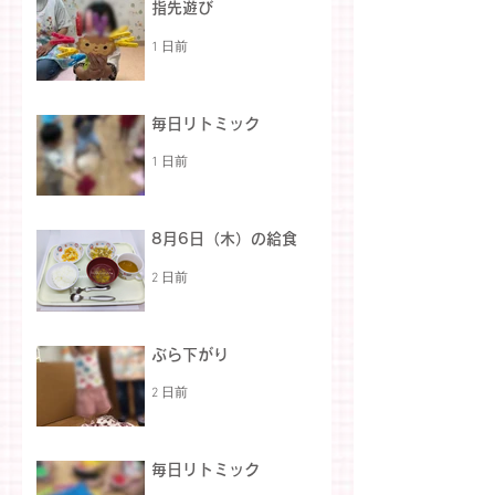
指先遊び
1 日前
毎日リトミック
1 日前
8月6日（木）の給食
2 日前
ぶら下がり
2 日前
毎日リトミック