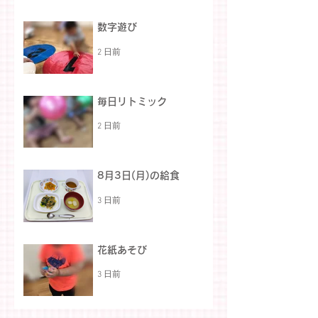
数字遊び
2 日前
毎日リトミック
2 日前
8月3日(月)の給食
3 日前
花紙あそび
3 日前