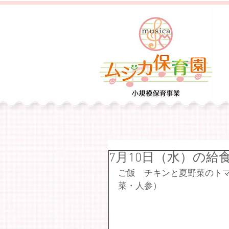
7月10日（水）の給
ご飯　チキンと夏野菜のト
菜・人参）