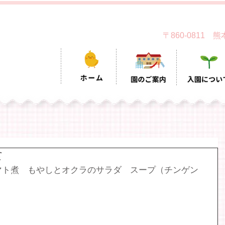
〒860-0811
食
マト煮　もやしとオクラのサラダ　スープ（チンゲン