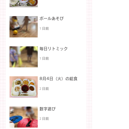
ボールあそび
1 日前
毎日リトミック
1 日前
8月4日（火）の給食
2 日前
数字遊び
2 日前