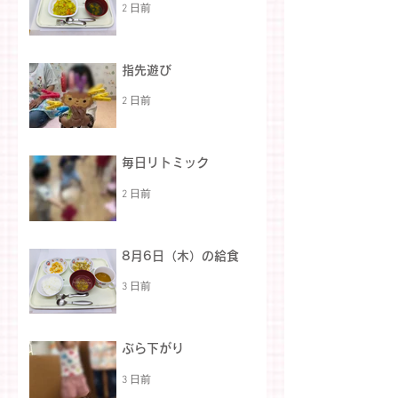
2 日前
指先遊び
2 日前
毎日リトミック
2 日前
8月6日（木）の給食
3 日前
ぶら下がり
3 日前