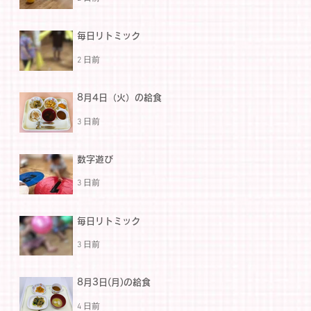
毎日リトミック
2 日前
8月4日（火）の給食
3 日前
数字遊び
3 日前
毎日リトミック
3 日前
8月3日(月)の給食
4 日前