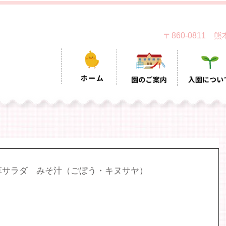
〒860-0811
草サラダ　みそ汁（ごぼう・キヌサヤ）