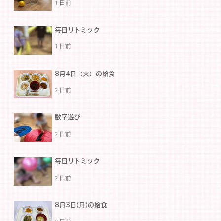
1 日前
毎日リトミック
1 日前
8月4日（火）の給食
2 日前
数字遊び
2 日前
毎日リトミック
2 日前
8月3日(月)の給食