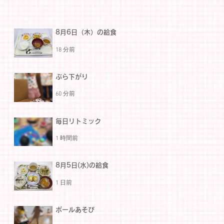
8月6日（木）の給食
18 分前
ぶら下がり
60 分前
毎日リトミック
1 時間前
8月5日(水)の給食
1 日前
ボールあそび