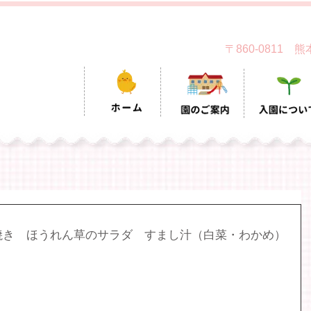
〒860-0811
焼き　ほうれん草のサラダ　すまし汁（白菜・わかめ）