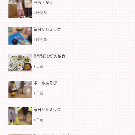
ぶら下がり
7 時間前
毎日リトミック
7 時間前
8月5日(水)の給食
1 日前
ボールあそび
1 日前
毎日リトミック
1 日前