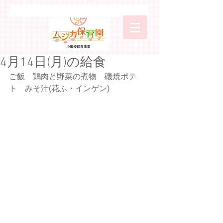
4月14日(月)の給食
ご飯　鶏肉と野菜の煮物　磯焼ポテ
ト　みそ汁(花ふ・インゲン)　