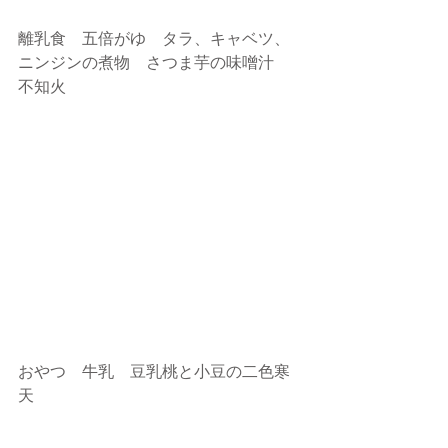
離乳食　五倍がゆ　タラ、キャベツ、
ニンジンの煮物　さつま芋の味噌汁　
不知火
おやつ　牛乳　豆乳桃と小豆の二色寒
天