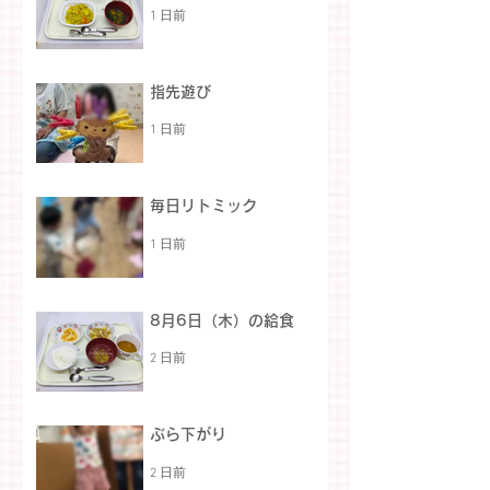
1 日前
指先遊び
1 日前
毎日リトミック
1 日前
8月6日（木）の給食
2 日前
ぶら下がり
2 日前