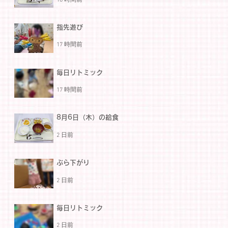
指先遊び
17 時間前
毎日リトミック
17 時間前
8月6日（木）の給食
2 日前
ぶら下がり
2 日前
毎日リトミック
2 日前