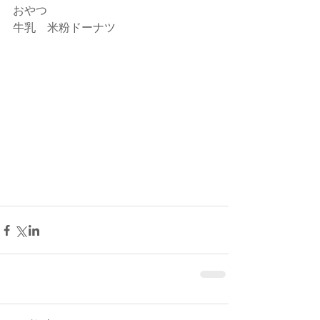
おやつ
牛乳　米粉ドーナツ