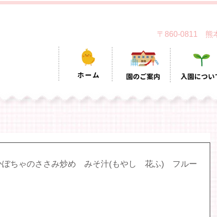
〒860-0811
ぼちゃのささみ炒め　みそ汁(もやし　花ふ)　フルー