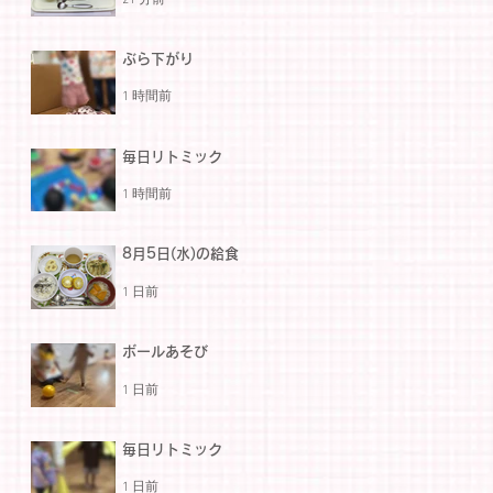
ぶら下がり
1 時間前
毎日リトミック
1 時間前
8月5日(水)の給食
1 日前
ボールあそび
1 日前
毎日リトミック
1 日前