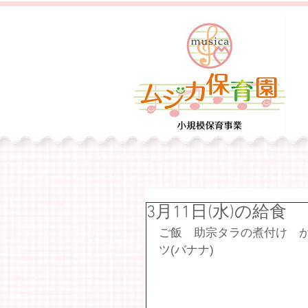
3月11日(水)の給食
ご飯　助宗タラの煮付け　か
ツ(バナナ)