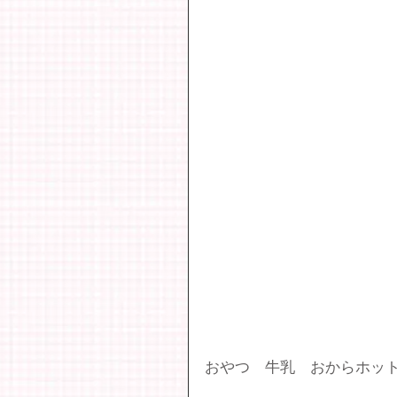
おやつ　牛乳　おからホッ