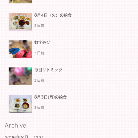
8月4日（火）の給食
2 日前
数字遊び
2 日前
毎日リトミック
2 日前
8月3日(月)の給食
3 日前
Archive
2026年8月
（12）
12件の記事