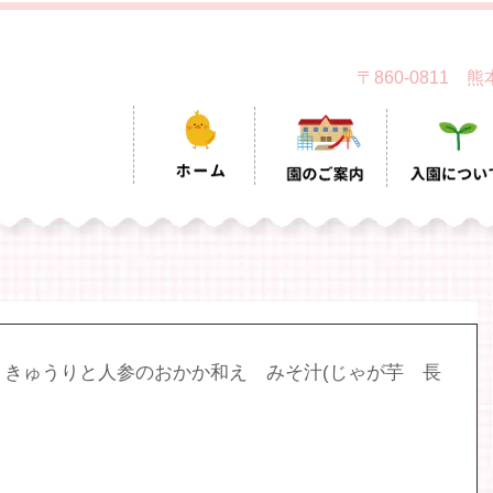
〒860-0811
　きゅうりと人参のおかか和え　みそ汁(じゃが芋　長