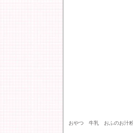
おやつ　牛乳　おふのお汁粉