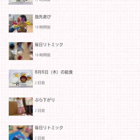
指先遊び
18 時間前
毎日リトミック
18 時間前
8月6日（木）の給食
2 日前
ぶら下がり
2 日前
毎日リトミック
2 日前