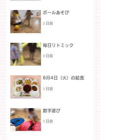
ボールあそび
2 日前
毎日リトミック
2 日前
8月4日（火）の給食
3 日前
数字遊び
3 日前