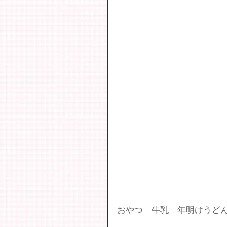
おやつ　牛乳　年明けうど