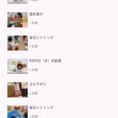
指先遊び
2 日前
毎日リトミック
2 日前
8月6日（木）の給食
3 日前
ぶら下がり
3 日前
毎日リトミック
3 日前