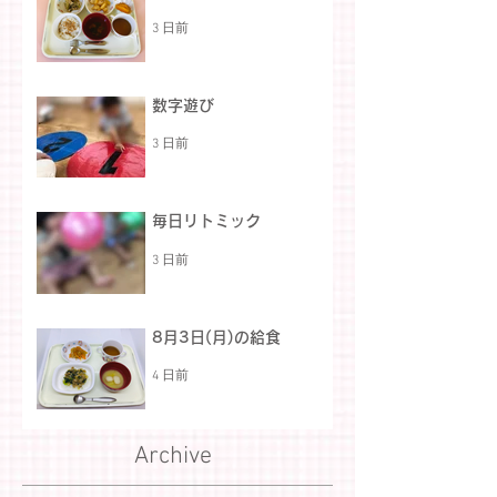
3 日前
数字遊び
3 日前
毎日リトミック
3 日前
8月3日(月)の給食
4 日前
Archive