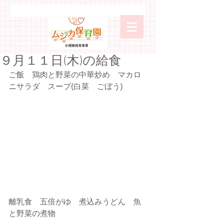
９月１１日(木)の給食
ご飯　鶏肉と野菜の中華炒め　マカロ
ニサラダ　スープ(白菜　ごぼう)
離乳食　五倍がゆ　煮込みうどん　魚
と野菜の煮物