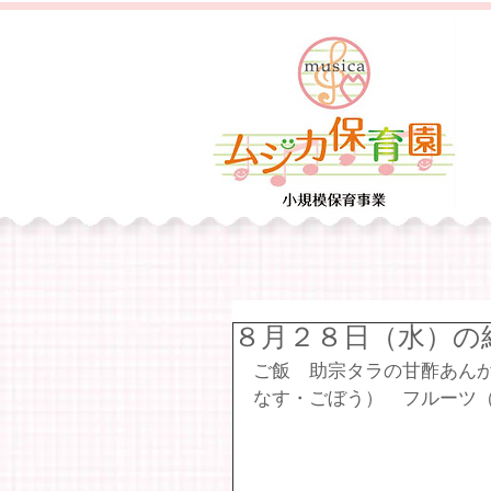
８月２８日（水）の
ご飯　助宗タラの甘酢あん
なす・ごぼう）　フルーツ