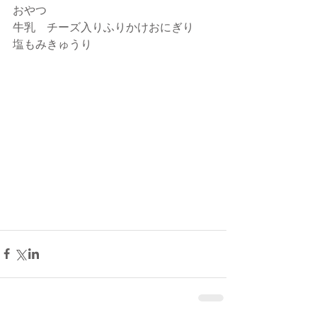
おやつ
牛乳　チーズ入りふりかけおにぎり　
塩もみきゅうり