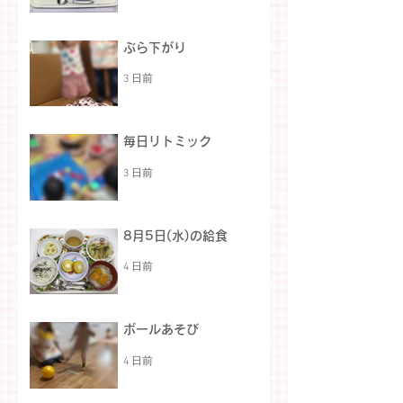
ぶら下がり
3 日前
毎日リトミック
3 日前
8月5日(水)の給食
4 日前
ボールあそび
4 日前