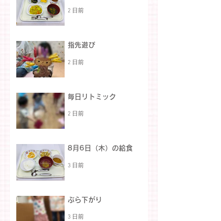
2 日前
指先遊び
2 日前
毎日リトミック
2 日前
8月6日（木）の給食
3 日前
ぶら下がり
3 日前