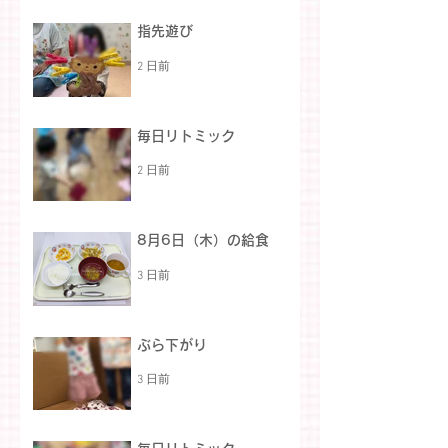
指先遊び
2 日前
毎日リトミック
2 日前
8月6日（木）の給食
3 日前
ぶら下がり
3 日前