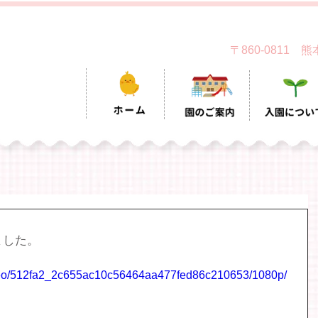
〒860-0811
ました。
/video/512fa2_2c655ac10c56464aa477fed86c210653/1080p/