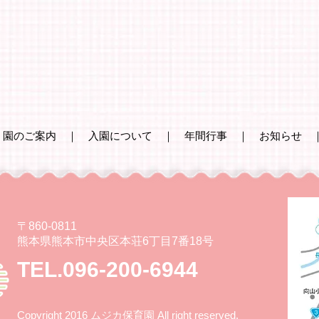
｜
園のご案内
｜
入園について
｜
年間行事
｜
お知らせ
〒860-0811
熊本県熊本市中央区本荘6丁目7番18号
TEL.096-200-6944
Copyright 2016 ムジカ保育園 All right reserved.