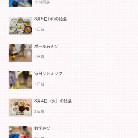
12 時間前
8月5日(水)の給食
1 日前
ボールあそび
1 日前
毎日リトミック
1 日前
8月4日（火）の給食
2 日前
数字遊び