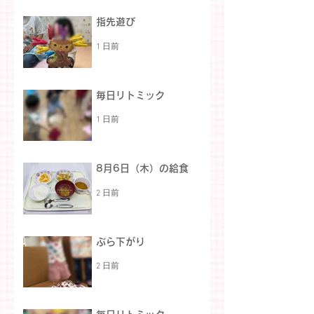
指先遊び
1 日前
毎日リトミック
1 日前
8月6日（木）の給食
2 日前
ぶら下がり
2 日前