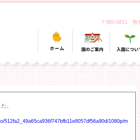
〒860-0811
した。
video/512fa2_49a65ca936f747bfb11e8057df56a90d/1080p/m