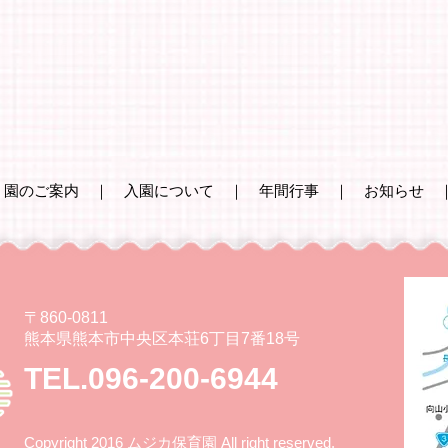
｜
園のご案内
｜
入園について
｜
年間行事
｜
お知らせ
〒860-0811
熊本県熊本市中央区本荘6丁目7番18号
TEL.096-200-6944
Copyright 2016 ムジカ保育園 All right reserved.