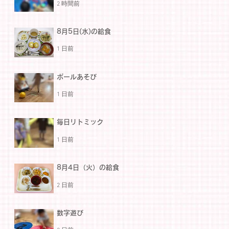
2 時間前
8月5日(水)の給食
1 日前
ボールあそび
1 日前
毎日リトミック
1 日前
8月4日（火）の給食
2 日前
数字遊び