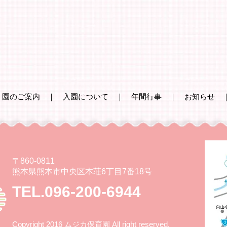
｜
園のご案内
｜
入園について
｜
年間行事
｜
お知らせ
〒860-0811
熊本県熊本市中央区本荘6丁目7番18号
TEL.096-200-6944
Copyright 2016 ムジカ保育園 All right reserved.