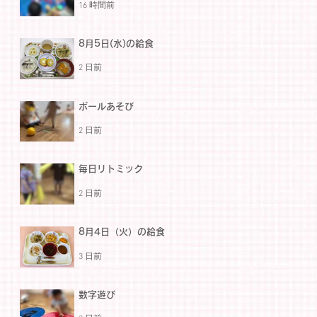
16 時間前
8月5日(水)の給食
2 日前
ボールあそび
2 日前
毎日リトミック
2 日前
8月4日（火）の給食
3 日前
数字遊び