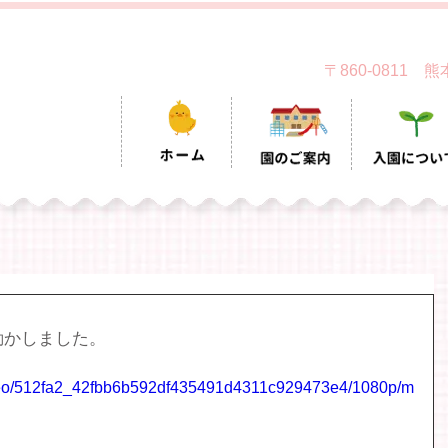
〒860-0811
動かしました。
/video/512fa2_42fbb6b592df435491d4311c929473e4/1080p/m