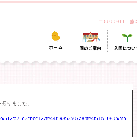
〒860-0811
を振りました。
video/512fa2_d3cbbc127fe44f59853507a8bfe4f51c/1080p/mp