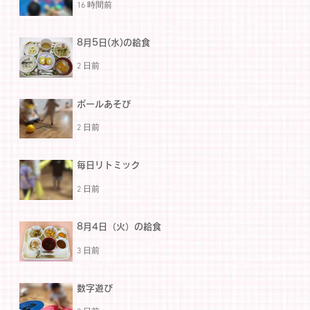
16 時間前
8月5日(水)の給食
2 日前
ボールあそび
2 日前
毎日リトミック
2 日前
8月4日（火）の給食
3 日前
数字遊び