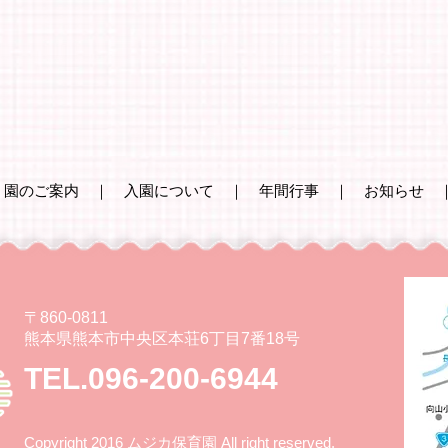
｜
園のご案内
｜
入園について
｜
年間行事
｜
お知らせ
〒860-0811
熊本県熊本市中央区本荘6丁目7番18号
TEL.096-200-6944
Copyright 2016 ムジカ保育園 All right reserved.