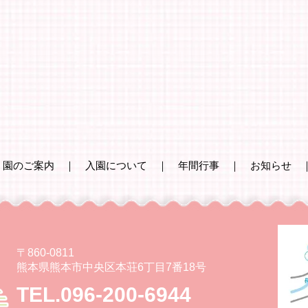
｜
園のご案内
｜
入園について
｜
年間行事
｜
お知らせ
〒860-0811
熊本県熊本市中央区本荘6丁目7番18号
TEL.096-200-6944