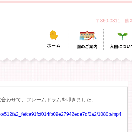
〒860-0811
に合わせて、フレームドラムを叩きました。
video/512fa2_fefca91fcf014fb09e27942ede7df0a2/1080p/mp4