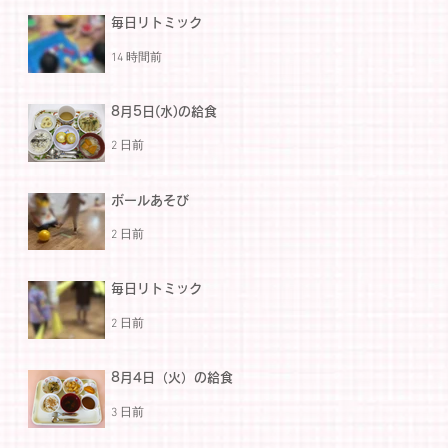
毎日リトミック
14 時間前
8月5日(水)の給食
2 日前
ボールあそび
2 日前
毎日リトミック
2 日前
8月4日（火）の給食
3 日前