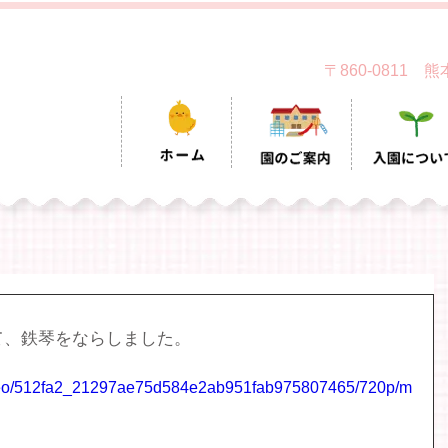
〒860-0811
て、鉄琴をならしました。
/video/512fa2_21297ae75d584e2ab951fab975807465/720p/m