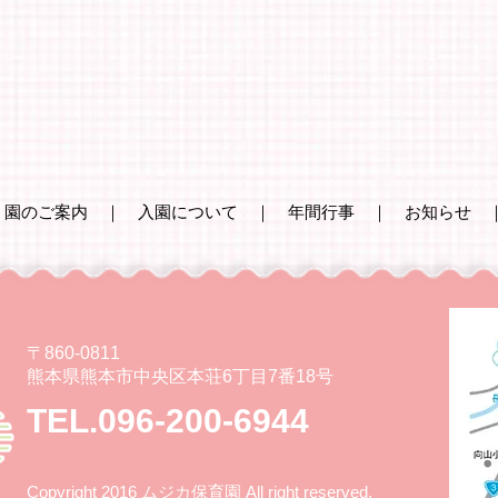
｜
園のご案内
｜
入園について
｜
年間行事
｜
お知らせ
〒860-0811
熊本県熊本市中央区本荘6丁目7番18号
TEL.096-200-6944
Copyright 2016 ムジカ保育園 All right reserved.