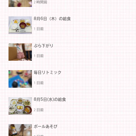
2 時間前
8月6日（木）の給食
1 日前
ぶら下がり
1 日前
毎日リトミック
1 日前
8月5日(水)の給食
2 日前
ボールあそび