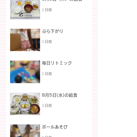
2 日前
ぶら下がり
2 日前
毎日リトミック
2 日前
8月5日(水)の給食
3 日前
ボールあそび