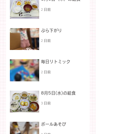
2 日前
ぶら下がり
2 日前
毎日リトミック
2 日前
8月5日(水)の給食
3 日前
ボールあそび