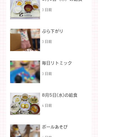
3 日前
ぶら下がり
3 日前
毎日リトミック
3 日前
8月5日(水)の給食
4 日前
ボールあそび