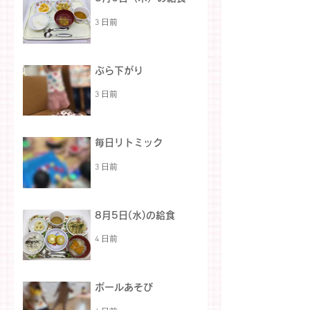
3 日前
ぶら下がり
3 日前
毎日リトミック
3 日前
8月5日(水)の給食
4 日前
ボールあそび