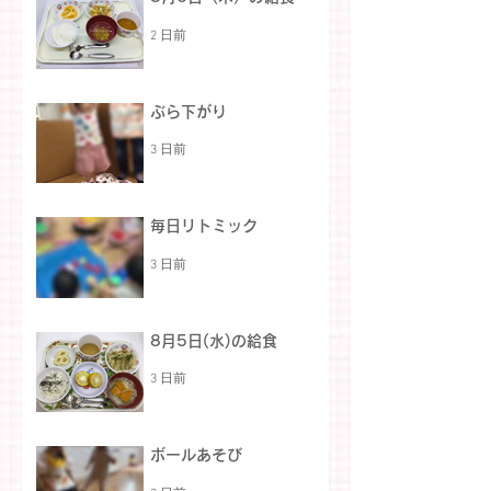
2 日前
ぶら下がり
3 日前
毎日リトミック
3 日前
8月5日(水)の給食
3 日前
ボールあそび