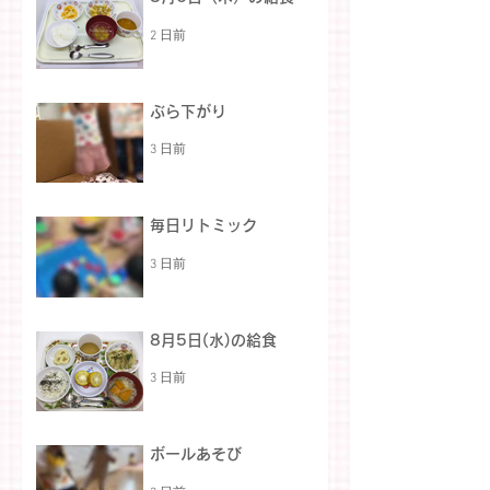
2 日前
ぶら下がり
3 日前
毎日リトミック
3 日前
8月5日(水)の給食
3 日前
ボールあそび