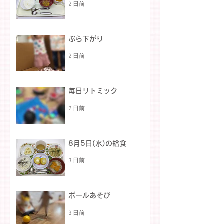
2 日前
ぶら下がり
2 日前
毎日リトミック
2 日前
8月5日(水)の給食
3 日前
ボールあそび
3 日前