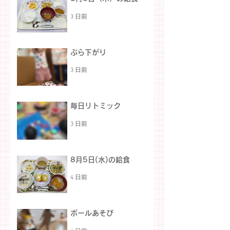
3 日前
ぶら下がり
3 日前
毎日リトミック
3 日前
8月5日(水)の給食
4 日前
ボールあそび