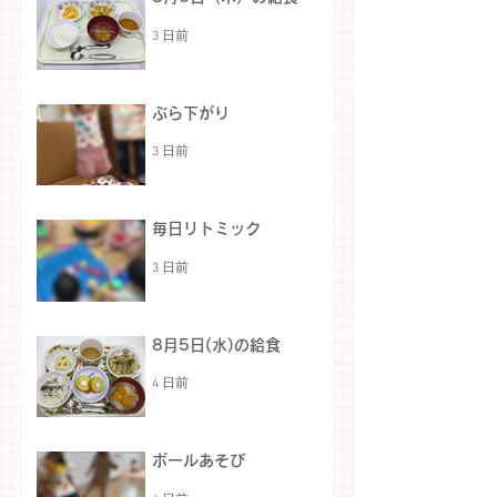
3 日前
ぶら下がり
3 日前
毎日リトミック
3 日前
8月5日(水)の給食
4 日前
ボールあそび