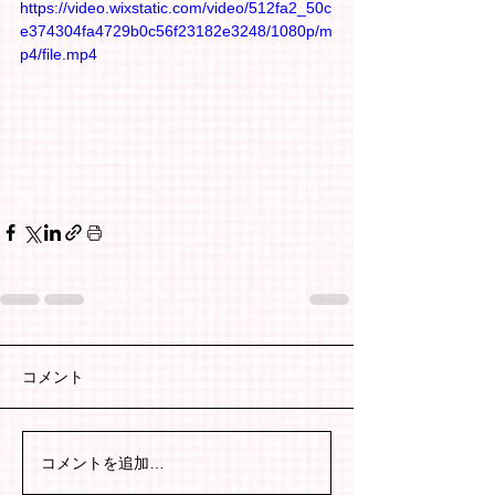
https://video.wixstatic.com/video/512fa2_50c
e374304fa4729b0c56f23182e3248/1080p/m
p4/file.mp4
コメント
コメントを追加…