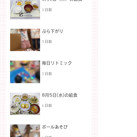
3 日前
ぶら下がり
3 日前
毎日リトミック
3 日前
8月5日(水)の給食
4 日前
ボールあそび