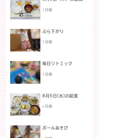
3 日前
ぶら下がり
3 日前
毎日リトミック
3 日前
8月5日(水)の給食
4 日前
ボールあそび