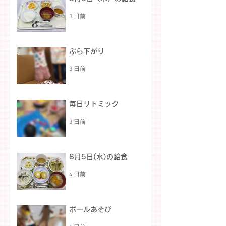
3 日前
ぶら下がり
3 日前
毎日リトミック
3 日前
8月5日(水)の給食
4 日前
ボールあそび