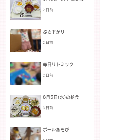
2 日前
ぶら下がり
2 日前
毎日リトミック
2 日前
8月5日(水)の給食
3 日前
ボールあそび