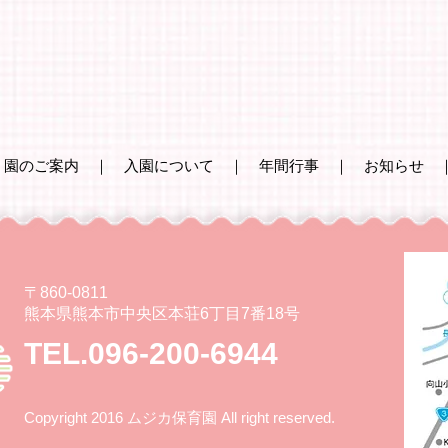
｜
園のご案内
｜
入園について
｜
年間行事
｜
お知らせ
〒860-0811
熊本県熊本市中央区本荘6丁目7番18号
TEL.096-200-6944
Copyright 2016 ムジカ保育園 All right reserved.