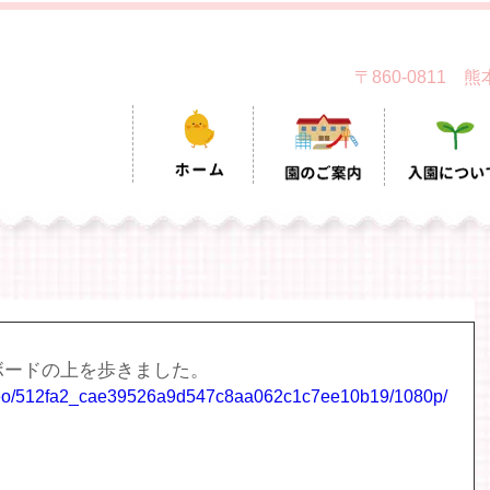
〒860-0811
ボードの上を歩きました。
/video/512fa2_cae39526a9d547c8aa062c1c7ee10b19/1080p/